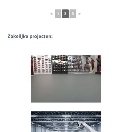
◄
1
2
3
►
Zakelijke projecten: