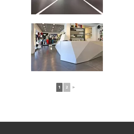
1
2
►