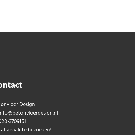
ontact
tonvloer Design
info@betonvloerdesign.nl
020-3709151
 afspraak te bezoeken!