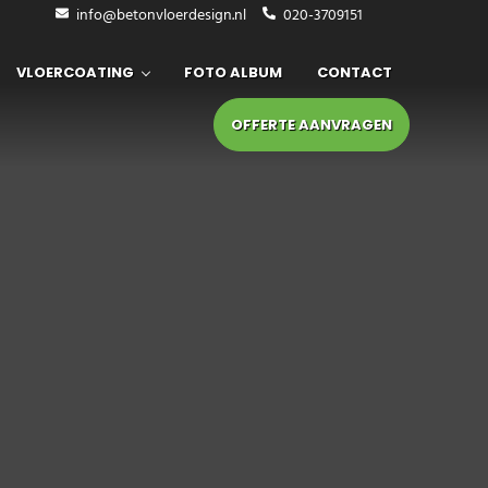
info@betonvloerdesign.nl
020-3709151
VLOERCOATING
FOTO ALBUM
CONTACT
OFFERTE AANVRAGEN